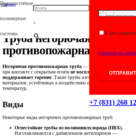
Пожаростойкие
Главная
/
Antifire
полимерные
/
×
Труба негорючая противопожарная
Я даю разреше
системы
Труба негорючая
противопожарная
Согласие на обра
Негорючая противопожарная труба
— это изделие, которое
при контакте с открытым огнём
не воспламеняется и не
поддерживает горение
. Такие трубы изготавливаются из
материалов, устойчивых к воздействию огня и высоких
температур.
+7 (831) 268 1
Виды
Некоторые виды негорючих противопожарных труб:
Огнестойкие трубы из поливинилхлорида (ПВХ)
.
Изготавливаются с добавлением антипиренов —