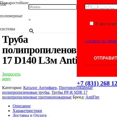
Пожаростойкие
Главная
/
Каталог
/
Противопожарные полипропиленовые
трубы
/
Трубы PP-R SDR 17 полипропиленовые
полимерные
противопожарные
/ Труба полипропиленовая SDR 17 D140
×
L3м AntiFire
Я даю разр
системы
Труба
Согласие на обра
полипропиленовая SDR
17 D140 L3м AntiFire
Запросить
цену
+7 (831) 268 1
Категории:
Каталог Антифаер
,
Противопожарные
полипропиленовые трубы
,
Трубы PP-R SDR 17
полипропиленовые противопожарные
Бренд:
AntiFire
Описание
Харакетристики
Доставка и Оплата