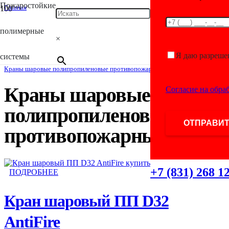
Пожаростойкие
Главная
/
Каталог
полимерные
/
×
Фитинги для полимерных труб
/
Комбинированные фитинги ПП противопожарные
Я даю разреше
системы
/
Краны шаровые полипропиленовые противопожарные
Краны шаровые
Согласие на обра
полипропиленовые
противопожарные
+7 (831) 268 1
ПОДРОБНЕЕ
Кран шаровый ПП D32
AntiFire