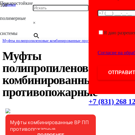
Пожаростойкие
Главная
/
Каталог
полимерные
/
×
Фитинги для полимерных труб
/
Комбинированные фитинги ПП противопожарные
Я даю разреше
системы
/
Муфты полипропиленовые комбинированные противопожарные
Муфты
Согласие на обра
полипропиленовые
комбинированные
противопожарные
+7 (831) 268 1
Муфты комбинированные ВР ПП
противопожарные