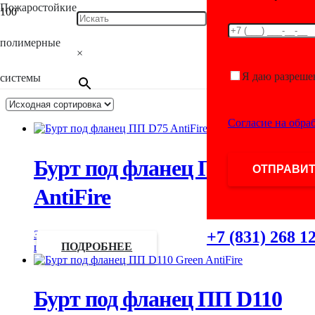
Пожаростойкие
Каталог
полимерные
×
Я даю разреше
системы
Отображение 1–10 из 451
Согласие на обра
Бурт под фланец ПП D110
AntiFire
+7 (831) 268 1
Запросить
цену
ПОДРОБНЕЕ
Бурт под фланец ПП D110