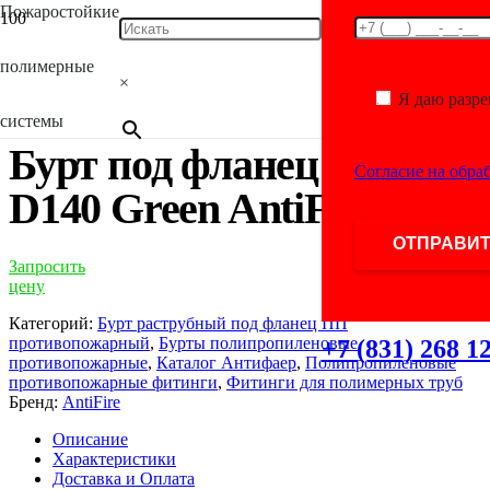
Пожаростойкие
Главная
/
Каталог
/
Фитинги для полимерных
труб
/
Полипропиленовые противопожарные фитинги
/
Бурты
полимерные
полипропиленовые противопожарные
/ Бурт под фланец ПП
×
D140 Green AntiFire
Я даю разр
системы
Бурт под фланец ПП
Согласие на обра
D140 Green AntiFire
Запросить
цену
Категорий:
Бурт раструбный под фланец ПП
противопожарный
,
Бурты полипропиленовые
+7 (831) 268 1
противопожарные
,
Каталог Антифаер
,
Полипропиленовые
противопожарные фитинги
,
Фитинги для полимерных труб
Бренд:
AntiFire
Описание
Характеристики
Доставка и Оплата