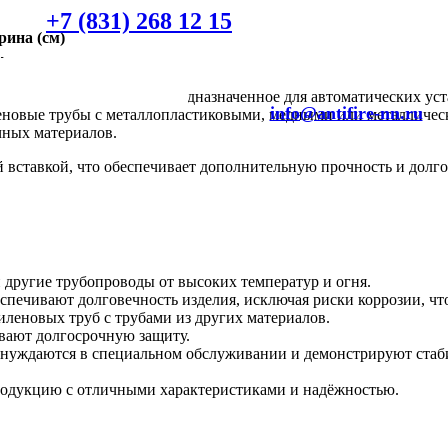
+7 (831) 268 12 15
ина (см)
м
единительное изделие, предназначенное для автоматических у
info@antifire-nn.ru
еновые трубы с металлопластиковыми, медными или металличес
чных материалов.
 вставкой, что обеспечивает дополнительную прочность и долг
ругие трубопроводы от высоких температур и огня.
печивают долговечность изделия, исключая риски коррозии, чт
леновых труб с трубами из других материалов.
ивают долгосрочную защиту.
нуждаются в специальном обслуживании и демонстрируют стаби
родукцию с отличными характеристиками и надёжностью.