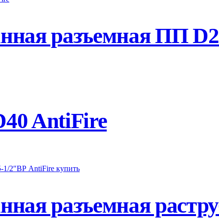
ная разъемная ПП D25
0 AntiFire
нная разъемная растру