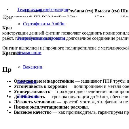
Техническая информация
Название
Глубина (см)
Высота (см)
Шир
Кран шаровый ПП D20 AntiFire
27см
15см
19с
Сертификаты Antifire
Кран шаровый ПП D40 AntiFire
— это высококачественное со
конструкции данный фитинг позволяет соединять полипропил
работ, где требуется надёжное и долговечное соединение разли
Реализованные проекты
Фитинг выполнен из прочного полипропилена с металлической
О компании
Красный
.
Вакансии
Преимущества
Огнеупорные и жаростойкие
— защищают ППР трубы и д
Контакты
Устойчивость к коррозии
— полипропилен и металл обес
Универсальность
— подходит для соединения полипропи
Прайс-лист
Долговечность
— срок эксплуатации до 50 лет, обеспеч
Лёгкость установки
— простой монтаж, эти фитинги не 
Низкие эксплуатационные расходы.
Высокое качество
— как производитель, гарантируем п