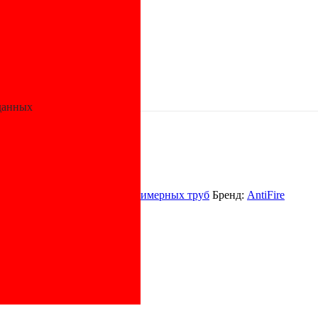
ропиленовые противопожарные
/ Кран шаровый ПП D20
ire
данных
опожарные
,
Фитинги для полимерных труб
Бренд:
AntiFire