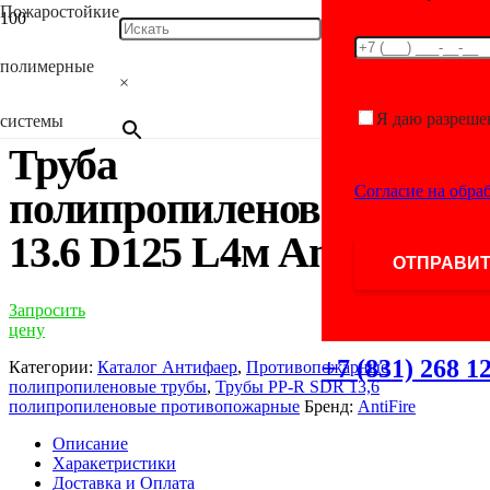
Пожаростойкие
Главная
/
Каталог
/
Противопожарные полипропиленовые
трубы
/
Трубы PP-R SDR 13,6 полипропиленовые
полимерные
противопожарные
/ Труба полипропиленовая SDR 13.6 D125
×
L4м AntiFire
Я даю разреше
системы
Труба
Согласие на обра
полипропиленовая SDR
13.6 D125 L4м AntiFire
Запросить
цену
+7 (831) 268 1
Категории:
Каталог Антифаер
,
Противопожарные
полипропиленовые трубы
,
Трубы PP-R SDR 13,6
полипропиленовые противопожарные
Бренд:
AntiFire
Описание
Харакетристики
Доставка и Оплата