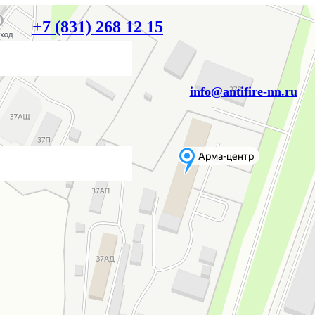
+7 (831) 268 12 15
info@antifire-nn.ru