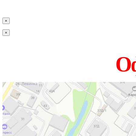
×
×
Оф