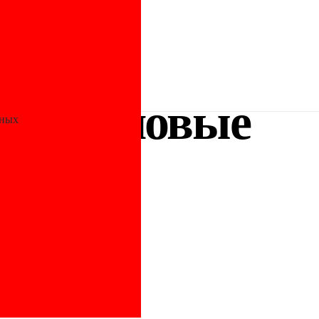
ропиленовые
нных
ntiFire