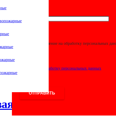
рные
ивопожарные
арные
DR 13,6 полип
Я даю разрешение на обработку персональных да
ожарные
рные
ожарные
Согласие на обработку персональных данных
опожарные
ая SDR 13.6 D125 L4м A