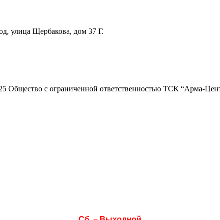
д, улица Щербакова, дом 37 Г.
25 Общество с ограниченной ответственностью ТСК “Арма-Цен
Режим работы
Пн. 08:00–17:00
Вт. 08:00–17:00
Ср. 08:00–17:00
Чт. 08:00–17:00
Пт. 08:00–17:00
Сб. – Выходной