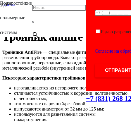
Пожаростойкие
Главная
/
Antifire
полимерные
/
×
Тройник antifire
Я даю разреше
системы
Тройник antifire
Согласие на обра
Тройники AntiFire
— специальные фитинги для
разветвления трубопровода. Бывают разных типов:
равносторонние, переходные, с накидной гайкой, с
металлической резьбой (внутренней или наружной).
Некоторые характеристики тройников AntiFire:
изготавливаются из негорючего полипропилена;
отличаются устойчивостью к коррозии, долговечностью,
+7 (831) 268 1
огнестойкостью;
тип монтажа: сварочный/резьбовой;
выпускаются диаметром от 32 мм до 125 мм;
используются для разветвления системы
пожаротушения.