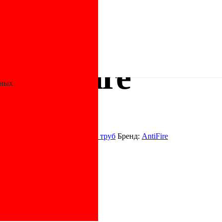
вые противопожарные
/ Тройник ПП D50х50х50 Green AntiFire
AntiFire
нных
ые
,
Фитинги для полимерных труб
Бренд:
AntiFire