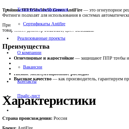
Техническая информация
Тройник ПП D50х50х50 Green AntiFire
— это огнеупорное реш
Фитинги подходят для использования в системах автоматичес
Сертификаты Antifire
При выборе противопожарного фитинга для вашего проекта важн
товар имеет диаметр
50х50х50
, цвет
Зеленый
.
Реализованные проекты
Преимущества
О компании
Огнеупорные и жаростойкие
— защищают ППР трубы и д
Долговечность
— срок эксплуатации до 50 лет, обеспеч
Вакансии
Лёгкость установки
— простой монтаж, эти фитинги не 
Низкие эксплуатационные расходы.
Высокое качество
— как производитель, гарантируем п
Контакты
Характеристики
Прайс-лист
Страна происхождения:
Россия
Бренд:
AntiFire