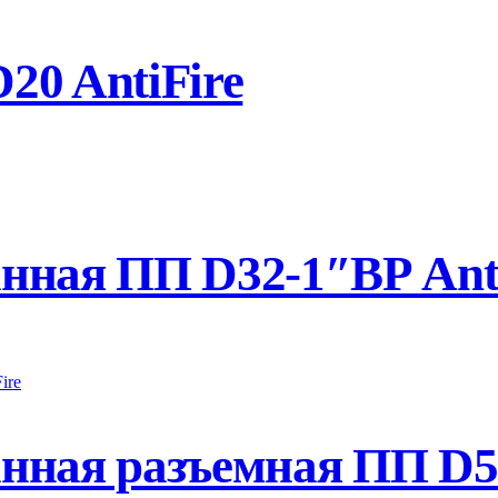
0 AntiFire
нная ПП D32-1″ВР Anti
ная разъемная ПП D50