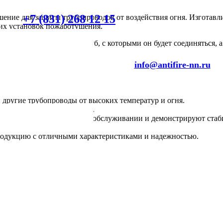
+7 (831) 268 12 15
ение для защиты трубопроводов от воздействия огня. Изготавл
ких установок пожаротушения.
о учитывать диаметр труб, с которыми он будет соединяться, а
info@antifire-nn.ru
ругие трубопроводы от высоких температур и огня.
ивают долгосрочную защиту.
нуждаются в специальном обслуживании и демонстрируют стаби
родукцию с отличными характеристиками и надежностью.