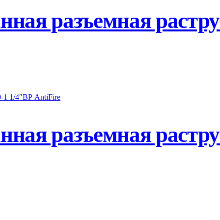
ная разъемная растру
ная разъемная растру