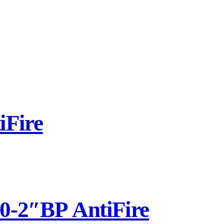
Fire
-2″ВР AntiFire