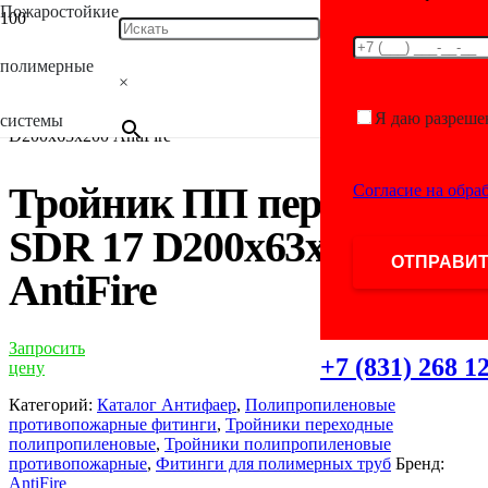
Пожаростойкие
Главная
/
Каталог
/
Фитинги для полимерных
полимерные
труб
/
Полипропиленовые противопожарные
×
фитинги
/
Тройники полипропиленовые
противопожарные
/ Тройник ПП переходной SDR 17
Я даю разреше
системы
D200х63х200 AntiFire
Тройник ПП переходной
Согласие на обра
SDR 17 D200х63х200
AntiFire
Запросить
+7 (831) 268 1
цену
Категорий:
Каталог Антифаер
,
Полипропиленовые
противопожарные фитинги
,
Тройники переходные
полипропиленовые
,
Тройники полипропиленовые
противопожарные
,
Фитинги для полимерных труб
Бренд:
AntiFire