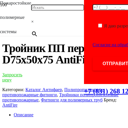
Пожаростойкие
Главная
/
Каталог
/
Фитинги для полимерных
труб
/
Полипропиленовые противопожарные
полимерные
фитинги
/
Тройники полипропиленовые
×
противопожарные
/ Тройник ПП переходной D75х50х75
Я даю разр
AntiFire
системы
Тройник ПП переходной
Согласие на обра
D75х50х75 AntiFire
Запросить
цену
Категории:
Каталог Антифаер
,
Полипропиленовые
+7 (831) 268 1
противопожарные фитинги
,
Тройники полипропиленовые
противопожарные
,
Фитинги для полимерных труб
Бренд:
AntiFire
Описание