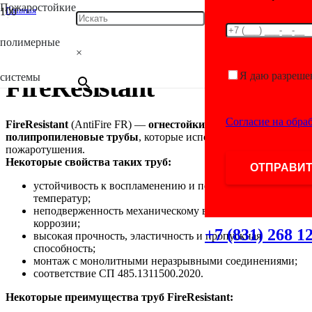
Пожаростойкие
Главная
/
Antifire
полимерные
/
×
FireResistant
Я даю разреше
системы
FireResistant
Согласие на обра
FireResistant
(AntiFire FR) —
огнестойкие
полипропиленовые трубы
, которые используются в системах
пожаротушения.
Некоторые свойства таких труб:
устойчивость к воспламенению и перепадам
температур;
неподверженность механическому воздействию и
коррозии;
+7 (831) 268 1
высокая прочность, эластичность и пропускная
способность;
монтаж с монолитными неразрывными соединениями;
соответствие СП 485.1311500.2020.
Некоторые преимущества труб FireResistant: