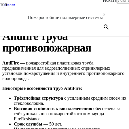
Искать
Главная
/
Antifire
×
Пожаростойкие полимерные системы
/
Antifire труба противопожарная
Antifire труба
противопожарная
AntiFire
— пожаростойкая пластиковая труба,
предназначенная для водозаполненных спринклерных
установок пожаротушения и внутреннего противопожарного
водопровода.
Некоторые особенности труб AntiFire:
Трёхслойная структура
с усиленным средним слоем из
стекловолокна.
Высокая стойкость к воспламенению
обеспечена за
счёт уникального пожаростойкого компаунда
FireResistance.
Срок службы
— 50 лет.