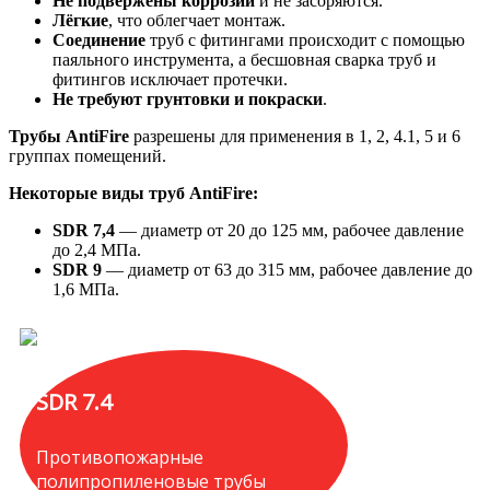
Не подвержены коррозии
и не засоряются.
Лёгкие
, что облегчает монтаж.
Соединение
труб с фитингами происходит с помощью
паяльного инструмента, а бесшовная сварка труб и
фитингов исключает протечки.
Не требуют грунтовки и покраски
.
Трубы AntiFire
разрешены для применения в 1, 2, 4.1, 5 и 6
группах помещений.
Некоторые виды труб AntiFire:
SDR 7,4
— диаметр от 20 до 125 мм, рабочее давление
до 2,4 МПа.
SDR 9
— диаметр от 63 до 315 мм, рабочее давление до
1,6 МПа.
SDR 7.4
Противопожарные
полипропиленовые трубы