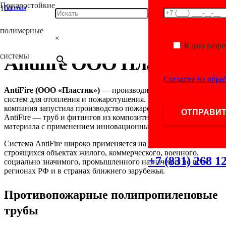
Пожаростойкие
Главная
/
Antifire
полимерные
/
×
Antifire ООО Пластик
Я даю разр
системы
Antifire ООО Пластик
Согласие на обра
AntiFire (ООО «Пластик»)
— производитель полимерных
систем для отопления и пожаротушения. В 2013 году
компания запустила производство пожаростойкой системы
AntiFire — труб и фитингов из композитного полимерного
материала с применением инновационных технологий.
Система AntiFire широко применяется на действующих и
строящихся объектах жилого, коммерческого, военного,
+7 (831) 268 1
социально значимого, промышленного назначения во всех
регионах РФ и в странах ближнего зарубежья.
Противопожарные полипропиленовые
трубы