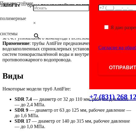
Пожаростойкие
AntiFire
— бренд
пожаростойких полипропиленовых
труб
(ППР), разработанных специально для систем
пожаротушения и водоснабжения. Изготавливаются из
полимерные
многослойного полипропилена с армированием
×
стекловолокном, что обеспечивает повышенную прочность и
Я даю разр
устойчивость к температурам. Огнестойкость труб обеспечена
системы
за счёт уникального компаунда FireResistant.
Применение
: трубы AntiFire предназначены для
Согласие на обра
водозаполненных спринклерных установок пожаротушения,
систем тонкораспылённой воды и внутреннего
противопожарного водопровода.
Виды
Некоторые модели труб AntiFire:
+7 (831) 268 1
SDR 7.4
— диаметр от 32 до 110 мм, рабочее давление
— до 2,4 МПа.
SDR 9
— диаметр от 63 до 125 мм, рабочее давление —
до 1,6 МПа.
SDR 17
— диаметр от 140 до 315 мм, рабочее давление
— до 1,0 МПа.