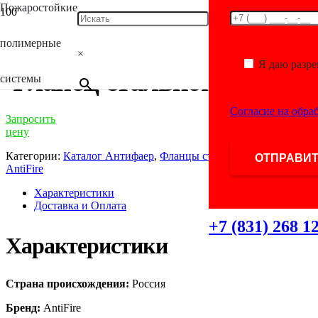
Пожаростойкие
Главная
/
Каталог
/
Фитинги для полимерных труб
/
Фланцы
стальные
/ Фланец стальной D160
полимерные
×
Я даю разр
Фланец стальной D160
системы
Согласие на обра
Запросить
цену
Категории:
Каталог Антифаер
,
Фланцы стальные
Бренд:
AntiFire
Характеристики
Доставка и Оплата
+7 (831) 268 1
Характеристики
Страна происхождения:
Россия
Бренд:
AntiFire