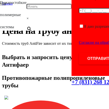
Пожаростойкие
Главная
/
Antifire
полимерные
/
×
Цена на трубу антифаер
Я даю разреше
системы
Цена на трубу антифаер
Согласие на обра
Стоимость труб AntiFire зависит от их типа и диаметра.
Выбрать и запросить цену на трубу
Антифаер
Противопожарные полипропиленовые
+7 (831) 268 1
трубы