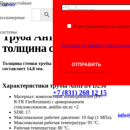
Пожаростойкие
Главная
/
Antifire
полимерные
/
Труба Антифайер 250 мм толщина стенки
Я даю разрешение на обраб
системы
Труба Антифайер 250 мм
толщина стенки
Согласие на обработку персонал
Толщина стенки трубы AntiFire диаметром 250 мм
составляет 14,8 мм.
Характеристики трубы AntiFire D250
+7 (831) 268 12 15
Материал: композитный полипропилен (PP-
R FR FireResistant) с армированием
стекловолокном.
antifire-nn.ru +2
SDR: 17.
info@
Максимальное рабочее давление: 10 бар (1 МПа).
Максимальная рабочая температура: 95 °C.
Рабочая температура: 80 °C.