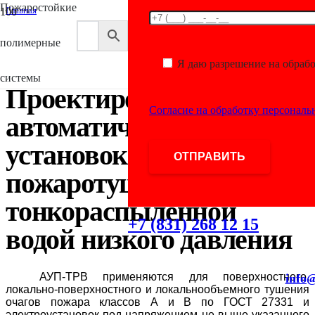
Пожаростойкие
Главная
/
Монтаж Antifire
полимерные
/
Проектирование автоматических установок пожаротушения
Я даю разрешение на обраб
тонкораспыленной водой низкого давления
системы
Проектирование
Согласие на обработку персонал
автоматических
установок
пожаротушения
тонкораспыленной
+7 (831) 268 12 15
водой низкого давления
АУП-ТРВ применяются для поверхностного,
info@
локально-поверхностного и локально­объемного тушения
очагов пожара классов А и В по ГОСТ 27331 и
электроустановок под напряжением не выше указанного