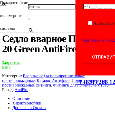
Пожаростойкие
Главная
/
Каталог
/
Фитинги для полимерных
труб
/
Полипропиленовые противопожарные
полимерные
фитинги
/
Вварные седла полипропиленовые
×
противопожарные
/ Седло вварное ПП D90-20 Green AntiFire
Я даю разр
системы
Седло вварное ПП D90-
Согласие на обра
20 Green AntiFire
Запросить
цену
Категории:
Вварные седла полипропиленовые
противопожарные
,
Каталог Антифаер
,
Полипропиленовые
+7 (831) 268 1
противопожарные фитинги
,
Фитинги для полимерных труб
Бренд:
AntiFire
Описание
Характеристики
Доставка и Оплата