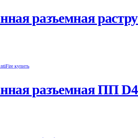
ная разъемная растру
ная разъемная ПП D40-