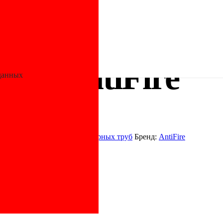
иленовые противопожарные
/ Седло вварное ПП D125-63 Green
een AntiFire
данных
итинги
,
Фитинги для полимерных труб
Бренд:
AntiFire