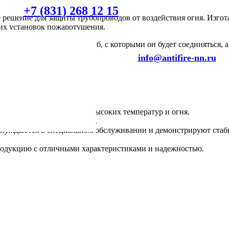
+7 (831) 268 12 15
 решение для защиты трубопроводов от воздействия огня. Изгот
ких установок пожаротушения.
о учитывать диаметр труб, с которыми он будет соединяться, а
info@antifire-nn.ru
ругие трубопроводы от высоких температур и огня.
ивают долгосрочную защиту.
нуждаются в специальном обслуживании и демонстрируют стаби
родукцию с отличными характеристиками и надежностью.