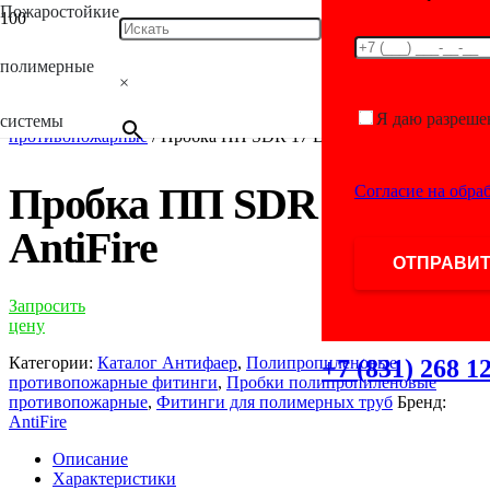
Пожаростойкие
полимерные
Главная
/
Каталог
/
Фитинги для полимерных
×
труб
/
Полипропиленовые противопожарные
фитинги
/
Пробки полипропиленовые
Я даю разреше
системы
противопожарные
/ Пробка ПП SDR 17 D200 AntiFire
Пробка ПП SDR 17 D200
Согласие на обра
AntiFire
Запросить
цену
Категории:
Каталог Антифаер
,
Полипропиленовые
+7 (831) 268 1
противопожарные фитинги
,
Пробки полипропиленовые
противопожарные
,
Фитинги для полимерных труб
Бренд:
AntiFire
Описание
Характеристики