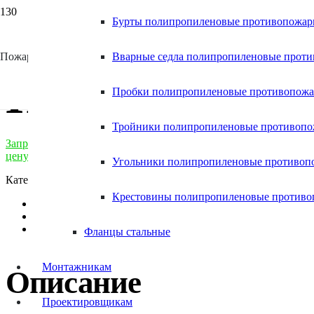
Бурты полипропиленовые противопожа
Главная
/
Каталог
/
Фитинги для полимерных труб
/
Полипропи
×
Пожаростойкие полимерные системы
Вварные седла полипропиленовые прот
Пробка ПП SDR
Пробки полипропиленовые противопож
Тройники полипропиленовые противоп
Запросить
цену
Угольники полипропиленовые противоп
Категории:
Каталог Антифаер
,
Полипропиленовые противопо
Крестовины полипропиленовые против
Описание
Характеристики
Доставка и Оплата
Фланцы стальные
Монтажникам
Описание
Проектировщикам