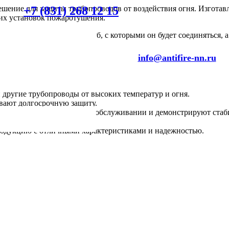
+7 (831) 268 12 15
шение для защиты трубопроводов от воздействия огня. Изготав
ких установок пожаротушения.
о учитывать диаметр труб, с которыми он будет соединяться, а
info@antifire-nn.ru
ругие трубопроводы от высоких температур и огня.
ивают долгосрочную защиту.
нуждаются в специальном обслуживании и демонстрируют стаби
родукцию с отличными характеристиками и надежностью.