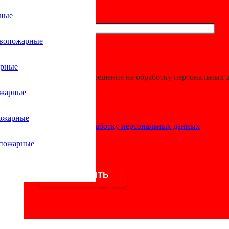
рные
леновые противопожарные фитинги
/
Пробки полипропиленов
ивопожарные
 17 D140 Green
арные
Я даю разрешение на обработку персональных 
ожарные
ожарные
Согласие на обработку персональных данных
жарные фитинги
,
Пробки полипропиленовые противопожарные
опожарные