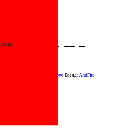
ые противопожарные
/ Пробка ПП SDR 17 D140 Green AntiFire
 AntiFire
данных
,
Фитинги для полимерных труб
Бренд:
AntiFire