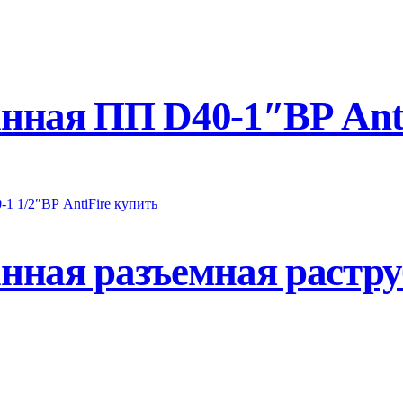
нная ПП D40-1″ВР Anti
ная разъемная растру