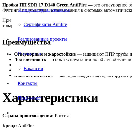
Пробка ПП SDR 17 D140 Green AntiFire
— это огнеупорное ре
Техническая информация
Фитинги подходят для использования в системах автоматичес
При выборе противопожарного фитинга для вашего проекта важн
Сертификаты Antifire
товар имеет диаметр
140
, цвет
Зеленый
.
Реализованные проекты
Преимущества
О компании
Огнеупорные и жаростойкие
— защищают ППР трубы и д
Долговечность
— срок эксплуатации до 50 лет, обеспеч
Лёгкость установки
— простой монтаж, эти фитинги не 
Вакансии
Низкие эксплуатационные расходы.
Высокое качество
— как производитель, гарантируем п
Контакты
Характеристики
Прайс-лист
Страна происхождения:
Россия
Бренд:
AntiFire