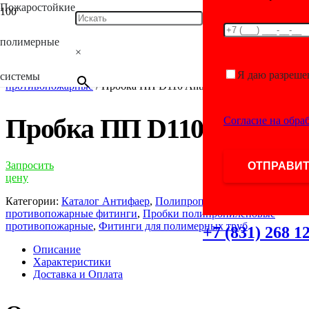
Пожаростойкие
полимерные
Главная
/
Каталог
/
Фитинги для полимерных
×
труб
/
Полипропиленовые противопожарные
фитинги
/
Пробки полипропиленовые
Я даю разреше
системы
противопожарные
/ Пробка ПП D110 AntiFire
Пробка ПП D110 AntiFire
Согласие на обра
Запросить
цену
Категории:
Каталог Антифаер
,
Полипропиленовые
противопожарные фитинги
,
Пробки полипропиленовые
противопожарные
,
Фитинги для полимерных труб
+7 (831) 268 1
Описание
Характеристики
Доставка и Оплата