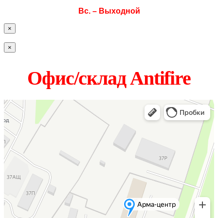
Вс. – Выходной
×
×
Офис/склад Antifire