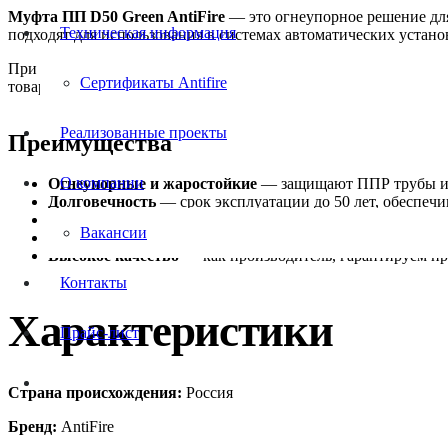
Муфта ПП D50 Green AntiFire
— это огнеупорное решение дл
Техническая информация
подходят для использования в системах автоматических устан
При выборе противопожарного фитинга для вашего проекта важн
Сертификаты Antifire
товар имеет диаметр
50
, цвет
Зелёный
.
Реализованные проекты
Преимущества
О компании
Огнеупорные и жаростойкие
— защищают ППР трубы и д
Долговечность
— срок эксплуатации до 50 лет, обеспеч
Лёгкость установки
— простой монтаж, эти фитинги не 
Вакансии
Низкие эксплуатационные расходы.
Высокое качество
— как производитель, гарантируем п
Контакты
Характеристики
Прайс-лист
Страна происхождения:
Россия
Бренд:
AntiFire