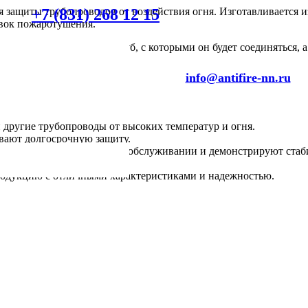
+7 (831) 268 12 15
я защиты трубопроводов от воздействия огня. Изготавливается 
овок пожаротушения.
о учитывать диаметр труб, с которыми он будет соединяться, а
info@antifire-nn.ru
ругие трубопроводы от высоких температур и огня.
ивают долгосрочную защиту.
нуждаются в специальном обслуживании и демонстрируют стаби
родукцию с отличными характеристиками и надежностью.