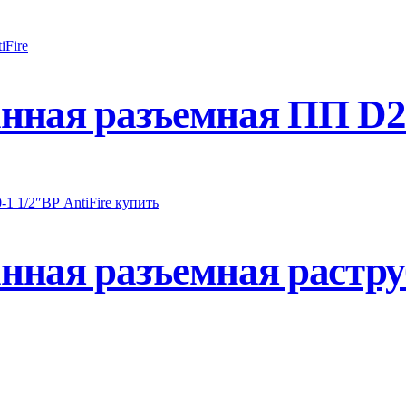
ная разъемная ПП D25
ная разъемная растру