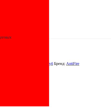
е противопожарные
/ Муфта ПП D50 Green AntiFire
e
данных
Фитинги для полимерных труб
Бренд:
AntiFire