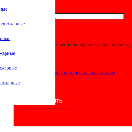
рные
леновые противопожарные фитинги
/
Муфты полипропиленовы
ивопожарные
Green AntiFir
арные
Я даю разрешение на обработку персональных 
ожарные
ожарные
Согласие на обработку персональных данных
тивопожарные
,
Полипропиленовые противопожарные фитинги
,
опожарные