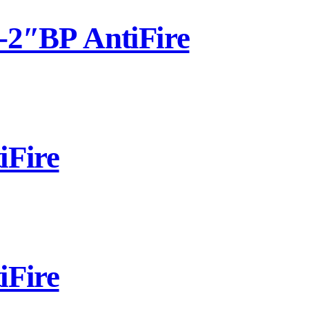
2″ВР AntiFire
Fire
Fire