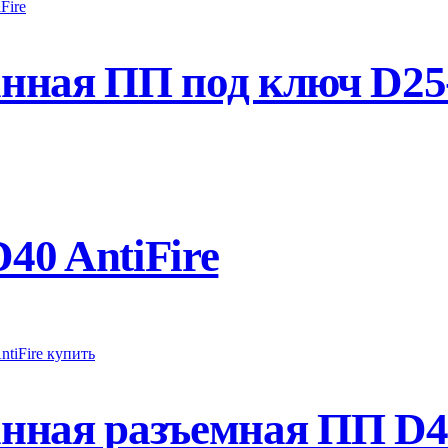
ная ПП под ключ D25-
0 AntiFire
ная разъемная ПП D40-