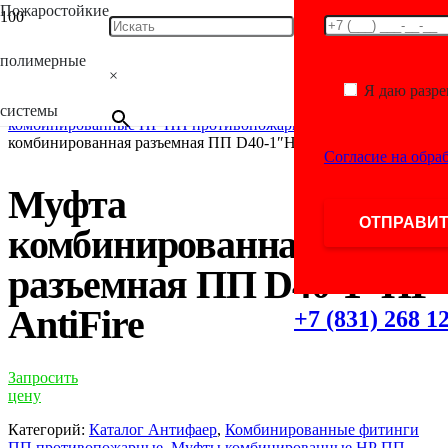
Пожаростойкие
Главная
/
Каталог
/
Фитинги для полимерных
полимерные
труб
/
Комбинированные фитинги ПП
×
противопожарные
/
Муфты полипропиленовые
Я даю разр
комбинированные противопожарные
/
Муфты
системы
комбинированные НР ПП противопожарные
/ Муфта
комбинированная разъемная ПП D40-1″НР AntiFire
Согласие на обра
Муфта
комбинированная
разъемная ПП D40-1″НР
AntiFire
+7 (831) 268 1
Запросить
цену
Категорий:
Каталог Антифаер
,
Комбинированные фитинги
ПП противопожарные
,
Муфты комбинированные НР ПП