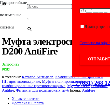
Пожаростойкие
Главная
/
Каталог
/
Фитинги для полимерных
труб
/
Комбинированные фитинги ПП
полимерные
противопожарные
/
Муфты полипропиленовые
×
комбинированные противопожарные
/
Муфты
электросварные Antifire
/ Муфта электросварная D200 AntiFire
Я даю разреше
системы
Муфта электросварная
Согласие на обра
D200 AntiFire
Запросить
цену
Категорий:
Каталог Антифаер
,
Комбинированные фитинги
ПП противопожарные
,
Муфты полипропиленовые
+7 (831) 268 1
комбинированные противопожарные
,
Муфты электросварные
Antifire
,
Фитинги для полимерных труб
Бренд:
AntiFire
Характеристики
Доставка и Оплата