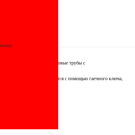
ifire
данных
ют соединять полипропиленовые трубы с
бой. Фиксация осуществляется с помощью гаечного ключа,