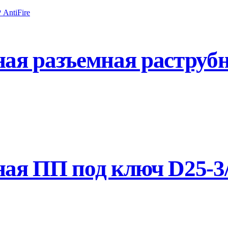
ая разъемная раструб
я ПП под ключ D25-3/