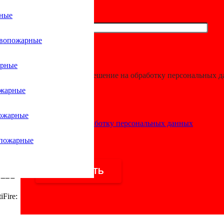
рные
ивопожарные
ированные Ant
арные
Я даю разрешение на обработку персональных 
ожарные
ия для автоматических установок пожаротушения. Они позволя
ожарные
Согласие на обработку персональных данных
лена, устойчивый к воспламенению, и латунную вставку с резь
опожарные
ки
Fire: