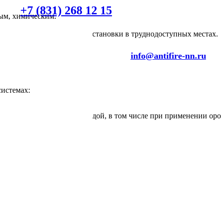
+7 (831) 268 12 15
ым, химическим.
орудования, возможность установки в труднодоступных местах.
info@antifire-nn.ru
истемах:
 пенного пожаротушения.
ния тонкораспылённой водой, в том числе при применении оро