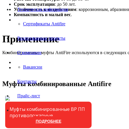
Срок эксплуатации
: до 50 лет.
Техническая информация
Устойчивость к воздействиям
: коррозионным, абразивн
Компактность и малый вес
.
Быстрый монтаж
без использования пожароопасного об
Сертификаты Antifire
Применение
Реализованные проекты
О компании
Комбинированные муфты AntiFire используются в следующих с
Водозаполненные спринклерные установки
водяного и
Вакансии
Водозаполненные спринклерные установки
пожаротуше
Контакты
Муфты комбинированные Antifire
Прайс-лист
Муфты комбинированные ВР ПП
противопожарные
ПОДРОБНЕЕ