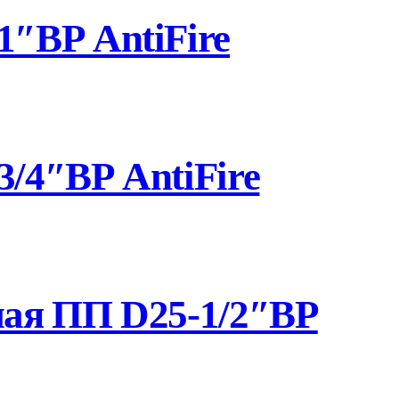
″ВР AntiFire
/4″ВР AntiFire
ная ПП D25-1/2″ВР