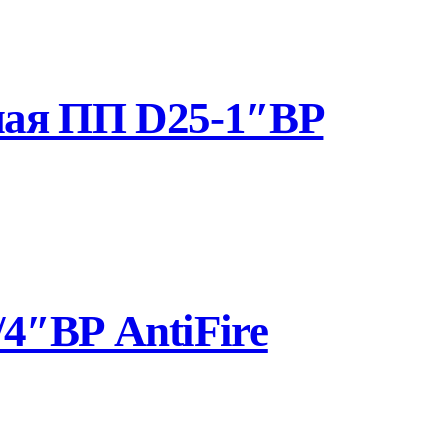
ная ПП D25-1″ВР
4″ВР AntiFire