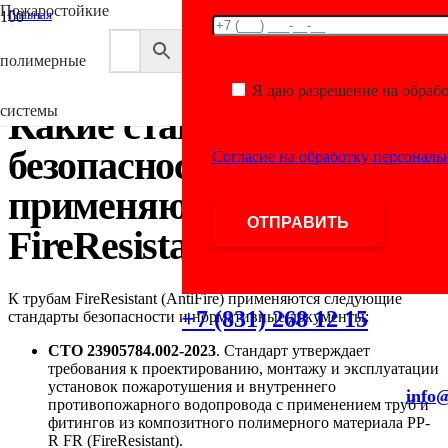
Пожаростойкие
Главная
/
Antifire
полимерные
/
Какие стандарты безопасности применяются к трубам FireResistant?
Я даю разрешение на обраб
системы
Какие стандарты
безопасности
Согласие на обработку персонал
применяются к трубам
FireResistant?
К трубам FireResistant (AntiFire) применяются следующие
+7 (831) 268 12 15
стандарты безопасности и нормативные документы:
СТО 23905784.002-2023
. Стандарт утверждает
требования к проектированию, монтажу и эксплуатации
установок пожаротушения и внутреннего
info@
противопожарного водопровода с применением труб и
фитингов из композитного полимерного материала PP-
R FR (FireResistant).