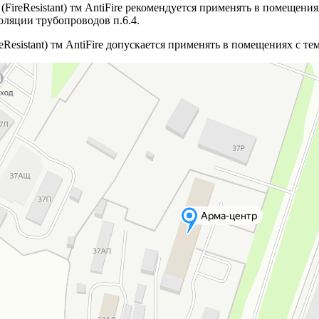
eResistant) тм AntiFire рекомендуется применять в помещениях
ляции трубопроводов п.6.4.
sistant) тм AntiFire допускается применять в помещениях с темп