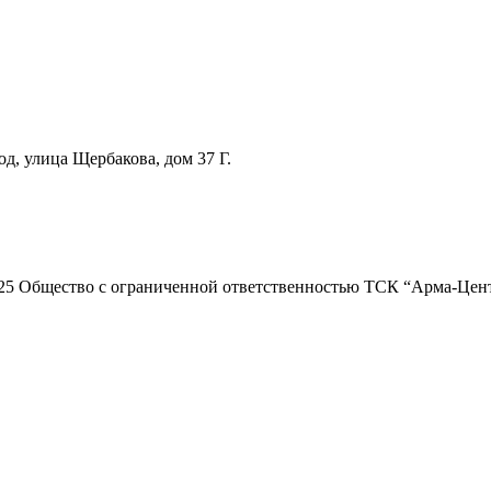
д, улица Щербакова, дом 37 Г.
25 Общество с ограниченной ответственностью ТСК “Арма-Цен
Режим работы
Пн. 08:00–17:00
Вт. 08:00–17:00
Ср. 08:00–17:00