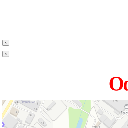
×
×
Оф