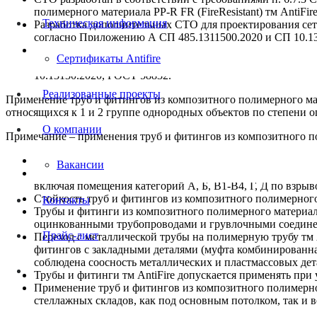
полимерного материала PP-R FR (FireResistant) тм AntiF
Техническая информация
Разработка дополнительных СТО для проектирования сет
согласно Приложению А СП 485.1311500.2020 и СП 10.131
Применение труб и фитингов из композитного полимерног
Сертификаты Antifire
и производствах, относящихся к 1, 2, 3, 4.1, 5 и 6 груп
10.13130.2020, ГОСТ 58832.
Реализованные проекты
Применение труб и фитингов из композитного полимерного мате
относящихся к 1 и 2 группе однородных объектов по степени о
О компании
Примечание – применения труб и фитингов из композитного пол
СТО не распространяется на проектирование трубопрово
Вакансии
Допускается применение труб и фитингов из композитного 
включая помещения категорий А, Б, В1-В4, Г, Д по взры
Стойкость труб и фитингов из композитного полимерного 
Контакты
Трубы и фитинги из композитного полимерного материала
оцинкованными трубопроводами и грувлочными соедин
Прайс-лист
Переход с металлической трубы на полимерную трубу тм 
фитингов с закладными деталями (муфта комбинированна
соблюдена соосность металлических и пластмассовых дет
Трубы и фитинги тм AntiFire допускается применять при
Применение труб и фитингов из композитного полимерног
стеллажных складов, как под основным потолком, так и 