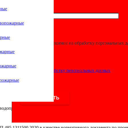
рные
ивопожарные
становки пожа
арные
Я даю разрешение на обработку персональных 
ожарные
е;
ожарные
дительным (управляемым) пуском;
Согласие на обработку персональных данных
ерно-дренчерные;
опожарные
ерно-дренчерные водозаполненные;
нклерно-дренчерные воздушные;
водопровод;
 СП 485.1311500.2020 в качестве нормативного документа по пр