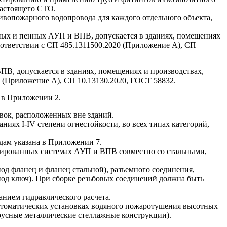
 настоящего СТО.
вопожарного водопровода для каждого отдельного объекта,
енных и пенных АУП и ВПВ, допускается в зданиях, помещениях
 соответствии с СП 485.1311500.2020 (Приложение А), СП
ВПВ, допускается в зданиях, помещениях и производствах,
0 (Приложение А), СП 10.13130.2020, ГОСТ 58832.
о в Приложении 2.
вок, расположенных вне зданий.
аниях I-IV степени огнестойкости, во всех типах категорий,
едам указана в Приложении 7.
бинированных системах АУП и ВПВ совместно со стальными,
од фланец и фланец стальной), разъемного соединения,
од ключ). При сборке резьбовых соединений должна быть
анием гидравлического расчета.
 автоматических установках водяного пожаротушения высотных
ярусные металлические стеллажные конструкции).