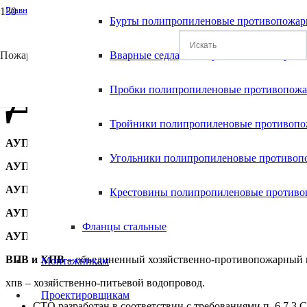
Главная
Бурты полипропиленовые противопожа
/
Монтаж Antifire
/
Дренчерные установки пожаротушения
Пожаростойкие полимерные системы
Вварные седла полипропиленовые прот
Дренчерные у
Пробки полипропиленовые противопож
Тройники полипропиленовые противоп
АУП-Д –
установки пожаротушения автоматические дренчерны
Угольники полипропиленовые противоп
АУП-ПП –
установки пожаротушения автоматические с прину
АУП-СД –
установки пожаротушения автоматические спринкл
Крестовины полипропиленовые против
АУП-СвД
установки пожаротушения автоматические спринкл
Фланцы стальные
АУП-СвозД –
установки пожаротушения автоматические спри
ВПВ и ХПВ –
объединенный хозяйственно-противопожарный 
Монтажникам
хпв – хозяйственно-питьевой водопровод.
Проектировщикам
СТО разработан в соответствии с требованиями п. 6.7.3