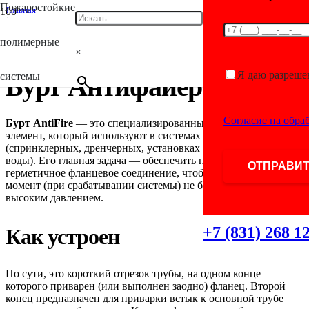
Пожаростойкие
Главная
/
Uncategorised
полимерные
/
×
Бурт Антифайер
Я даю разреше
системы
Бурт Антифайер
Согласие на обра
Бурт AntiFire
— это специализированный соединительный
элемент, который используют в системах пожаротушения
(спринклерных, дренчерных, установках тонкораспылённой
воды). Его главная задача — обеспечить прочное и
герметичное фланцевое соединение, чтобы в критический
момент (при срабатывании системы) не было протечек под
высоким давлением.
+7 (831) 268 1
Как устроен
По сути, это короткий отрезок трубы, на одном конце
которого приварен (или выполнен заодно) фланец. Второй
конец предназначен для приварки встык к основной трубе