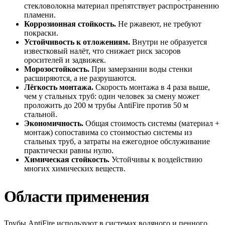
стекловолокна
материал
препятствует
распространению
пламени.
Коррозионная
стойкость.
Не
ржавеют,
не
требуют
покраски.
Устойчивость
к
отложениям.
Внутри
не
образуется
известковый
налёт,
что
снижает
риск
засоров
оросителей
и
задвижек.
Морозостойкость.
При
замерзании
воды
стенки
расширяются,
а
не
разрушаются.
Лёгкость
монтажа.
Скорость
монтажа
в
4
раза
выше,
чем
у
стальных
труб:
один
человек
за
смену
может
проложить
до
200
м
трубы
AntiFire
против
50
м
стальной.
Экономичность.
Общая
стоимость
системы
(материал
+
монтаж)
сопоставима
со
стоимостью
системы
из
стальных
труб,
а
затраты
на
ежегодное
обслуживание
практически
равны
нулю.
Химическая
стойкость.
Устойчивы
к
воздействию
многих
химических
веществ.
Области
применения
Трубы
AntiFire
используют
в
системах
водяного
и
пенного