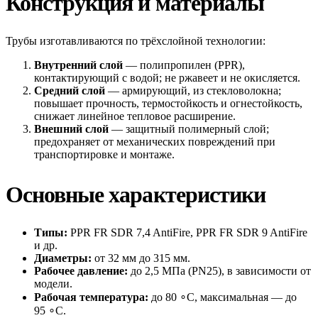
Конструкция
и
материалы
Трубы
изготавливаются
по
трёхслойной
технологии:
Внутренний
слой
— полипропилен
(PPR),
контактирующий
с
водой;
не
ржавеет
и
не
окисляется.
Средний
слой
— армирующий,
из
стекловолокна;
повышает
прочность,
термостойкость
и
огнестойкость,
снижает
линейное
тепловое
расширение.
Внешний
слой
— защитный
полимерный
слой;
предохраняет
от
механических
повреждений
при
транспортировке
и
монтаже.
Основные
характеристики
Типы:
PPR
FR
SDR
7,4
AntiFire,
PPR
FR
SDR
9
AntiFire
и
др.
Диаметры:
от
32
мм
до
315
мм.
Рабочее
давление:
до
2,5
МПа
(PN25),
в
зависимости
от
модели.
Рабочая
температура:
до
80
∘
C
,
максимальная
— до
95
∘
C
.