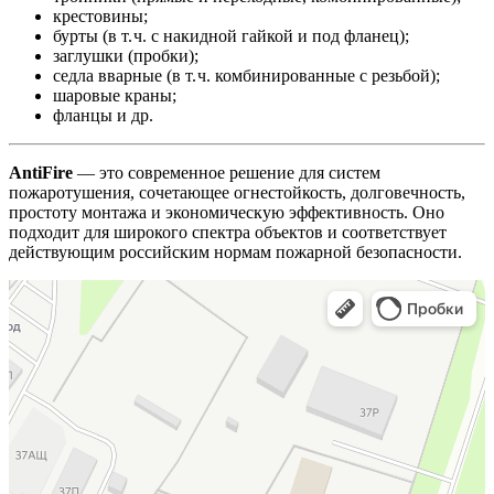
крестовины;
бурты
(в
т.
ч.
с
накидной
гайкой
и
под
фланец);
заглушки
(пробки);
седла
вварные
(в
т.
ч.
комбинированные
с
резьбой);
шаровые
краны;
фланцы
и
др.
AntiFire
— это
современное
решение
для
систем
пожаротушения,
сочетающее
огнестойкость,
долговечность,
простоту
монтажа
и
экономическую
эффективность.
Оно
подходит
для
широкого
спектра
объектов
и
соответствует
действующим
российским
нормам
пожарной
безопасности.