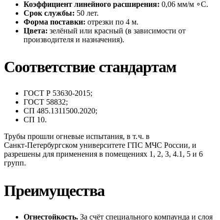
Коэффициент
линейного
расширения:
0
,
06
мм
/
м
∘
C
.
Срок
службы:
50
лет.
Форма
поставки:
отрезки
по
4
м.
Цвета:
зелёный
или
красный
(в
зависимости
от
производителя
и
назначения).
Соответствие
стандартам
ГОСТ
Р
53630‑2015;
ГОСТ
58832;
СП
485.1311500.2020;
СП
10.
Трубы
прошли
огневые
испытания,
в
т.
ч.
в
Санкт‑Петербургском
университете
ГПС
МЧС
России,
и
разрешены
для
применения
в
помещениях
1,
2,
3,
4.1,
5
и
6
групп.
Преимущества
Огнестойкость.
За
счёт
специального
компаунда
и
слоя