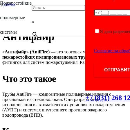
Пожаростойкие
Главная
/
Antifire
полимерные
/
×
Антифайр
Я даю разреше
системы
Антифайр
Согласие на обра
«Антифайр»
(AntiFire)
— это
торговая
марка
пожаростойких
полипропиленовых
труб
и
сопутствующих
фитингов
для
систем
пожаротушения.
Разберём
подробнее.
Что
это
такое
Трубы
AntiFire
— композитные
полимерные
изделия
с
+7 (831) 268 1
прослойкой
из
стекловолокна.
Они
разработаны
для
использования
в
автоматических
установках
пожаротушения
(АУПТ)
и
системах
внутреннего
противопожарного
водопровода
(ВПВ).