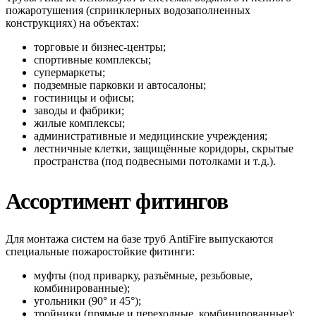
пожаротушения
(спринклерных
водозаполненных
конструкциях)
на
объектах:
торговые
и
бизнес‑центры;
спортивные
комплексы;
супермаркеты;
подземные
парковки
и
автосалоны;
гостиницы
и
офисы;
заводы
и
фабрики;
жилые
комплексы;
административные
и
медицинские
учреждения;
лестничные
клетки,
защищённые
коридоры,
скрытые
пространства
(под
подвесными
потолками
и
т.
д.).
Ассортимент
фитингов
Для
монтажа
систем
на
базе
труб
AntiFire
выпускаются
специальные
пожаростойкие
фитинги:
муфты
(под
приварку,
разъёмные,
резьбовые,
комбинированные);
угольники
(90°
и
45°);
тройники
(прямые
и
переходные,
комбинированные);