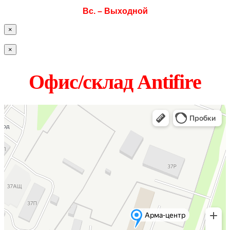
Вс. – Выходной
×
×
Офис/склад Antifire