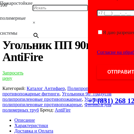
Пожаростойкие
Главная
/
Каталог
/
Фитинги для полимерных
труб
/
Полипропиленовые противопожарные
полимерные
фитинги
/
Угольники полипропиленовые
×
противопожарные
/ Угольник ПП 90гр. D32 AntiFire
Я даю разреше
системы
Угольник ПП 90гр. D32
Согласие на обра
AntiFire
Запросить
цену
Категорий:
Каталог Антифаер
,
Полипропиленовые
противопожарные фитинги
,
Угольники 90° градусов
полипропиленовые противопожарные
,
Угольники
+7 (831) 268 1
полипропиленовые противопожарные
,
Фитинги для
полимерных труб
Бренд:
AntiFire
Описание
Характеристики
Доставка и Оплата