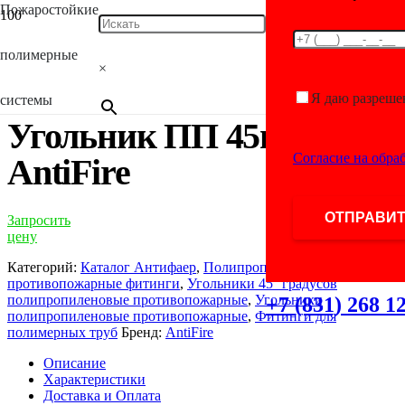
Пожаростойкие
Главная
/
Каталог
/
Фитинги для полимерных
труб
/
Полипропиленовые противопожарные
полимерные
фитинги
/
Угольники 45° градусов полипропиленовые
×
противопожарные
/ Угольник ПП 45гр. D63 AntiFire
Я даю разреше
системы
Угольник ПП 45гр. D63
Согласие на обра
AntiFire
Запросить
цену
Категорий:
Каталог Антифаер
,
Полипропиленовые
противопожарные фитинги
,
Угольники 45° градусов
полипропиленовые противопожарные
,
Угольники
+7 (831) 268 1
полипропиленовые противопожарные
,
Фитинги для
полимерных труб
Бренд:
AntiFire
Описание
Характеристики
Доставка и Оплата