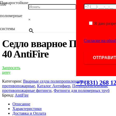
Пожаростойкие
Главная
/
Каталог
/
Фитинги для полимерных
полимерные
труб
/
Полипропиленовые противопожарные
×
фитинги
/
Вварные седла полипропиленовые
Я даю разр
противопожарные
/ Седло вварное ПП D90-40 AntiFire
системы
Седло вварное ПП D90-
Согласие на обра
40 AntiFire
Запросить
цену
Категории:
Вварные седла полипропиленовые
+7 (831) 268 1
противопожарные
,
Каталог Антифаер
,
Полипропиленовые
противопожарные фитинги
,
Фитинги для полимерных труб
Бренд:
AntiFire
Описание
Характеристики
Доставка и Оплата