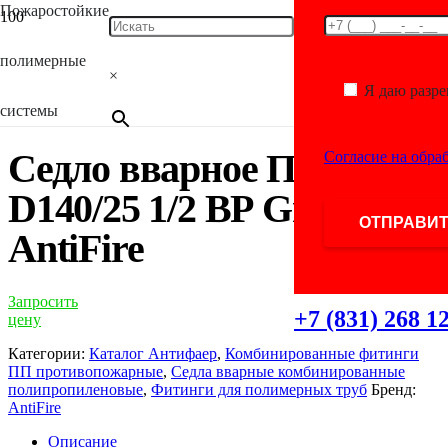
Пожаростойкие
Главная
/
Каталог
/
Фитинги для полимерных
труб
/
Комбинированные фитинги ПП
полимерные
противопожарные
/
Седла вварные комбинированные
×
полипропиленовые
/ Седло вварное ПП D140/25 1/2 ВР Green
Я даю разр
AntiFire
системы
Седло вварное ПП
Согласие на обра
D140/25 1/2 ВР Green
AntiFire
Запросить
+7 (831) 268 1
цену
Категории:
Каталог Антифаер
,
Комбинированные фитинги
ПП противопожарные
,
Седла вварные комбинированные
полипропиленовые
,
Фитинги для полимерных труб
Бренд:
AntiFire
Описание