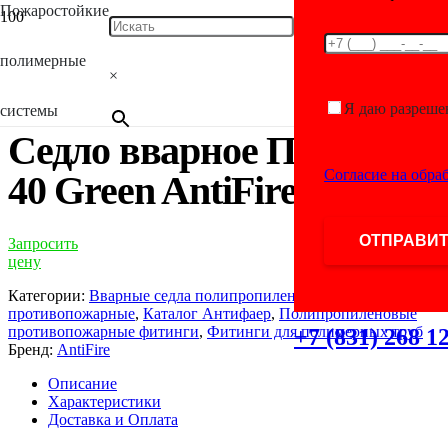
Пожаростойкие
Главная
/
Каталог
/
Фитинги для полимерных
труб
/
Полипропиленовые противопожарные
полимерные
фитинги
/
Вварные седла полипропиленовые
×
противопожарные
/ Седло вварное ПП D125-40 Green AntiFire
Я даю разреше
системы
Седло вварное ПП D125-
Согласие на обра
40 Green AntiFire
Запросить
цену
Категории:
Вварные седла полипропиленовые
противопожарные
,
Каталог Антифаер
,
Полипропиленовые
противопожарные фитинги
,
Фитинги для полимерных труб
+7 (831) 268 1
Бренд:
AntiFire
Описание
Характеристики
Доставка и Оплата