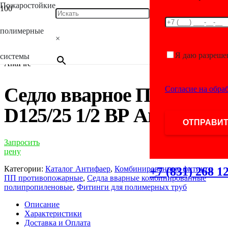
Пожаростойкие
Главная
/
Каталог
/
Фитинги для полимерных
полимерные
труб
/
Комбинированные фитинги ПП
×
противопожарные
/
Седла вварные комбинированные
полипропиленовые
/ Седло вварное ПП D125/25 1/2 ВР
Я даю разреше
системы
AntiFire
Седло вварное ПП
Согласие на обра
D125/25 1/2 ВР AntiFire
Запросить
цену
Категории:
Каталог Антифаер
,
Комбинированные фитинги
+7 (831) 268 1
ПП противопожарные
,
Седла вварные комбинированные
полипропиленовые
,
Фитинги для полимерных труб
Описание
Характеристики
Доставка и Оплата