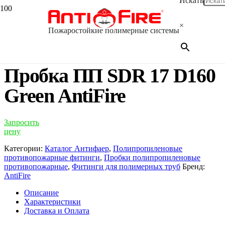
Искать
Главная
/
Каталог
/
Фитинги для полимерных
×
труб
/
Полипропиленовые противопожарные
Пожаростойкие полимерные системы
фитинги
/
Пробки полипропиленовые
противопожарные
/ Пробка ПП SDR 17 D160 Green AntiFire
Пробка ПП SDR 17 D160
Green AntiFire
Запросить
цену
Категории:
Каталог Антифаер
,
Полипропиленовые
противопожарные фитинги
,
Пробки полипропиленовые
противопожарные
,
Фитинги для полимерных труб
Бренд:
AntiFire
Описание
Характеристики
Доставка и Оплата