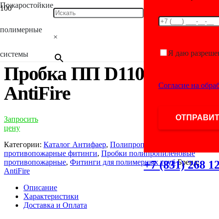
Пожаростойкие
Главная
/
Каталог
/
Фитинги для полимерных
труб
/
Полипропиленовые противопожарные
полимерные
фитинги
/
Пробки полипропиленовые
×
противопожарные
/ Пробка ПП D110 Green AntiFire
Я даю разреше
системы
Пробка ПП D110 Green
Согласие на обра
AntiFire
Запросить
цену
Категории:
Каталог Антифаер
,
Полипропиленовые
противопожарные фитинги
,
Пробки полипропиленовые
противопожарные
,
Фитинги для полимерных труб
Бренд:
+7 (831) 268 1
AntiFire
Описание
Характеристики
Доставка и Оплата