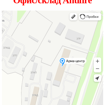
Офис/склад Antifire