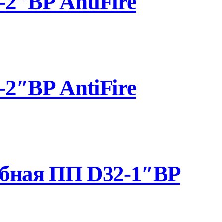
2″ВР AntiFire
2″ВР AntiFire
убная ПП D32-1″ВР