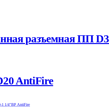
ная разъемная ПП D32
0 AntiFire