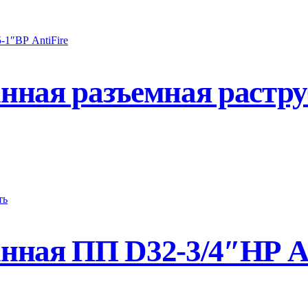
нная разъемная растр
ная ПП D32-3/4″НР An