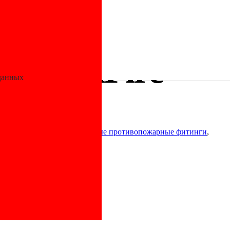
е противопожарные
/ Муфта ПП переходная D250-200 AntiFire
0 AntiFire
данных
пожарные
,
Полипропиленовые противопожарные фитинги
,