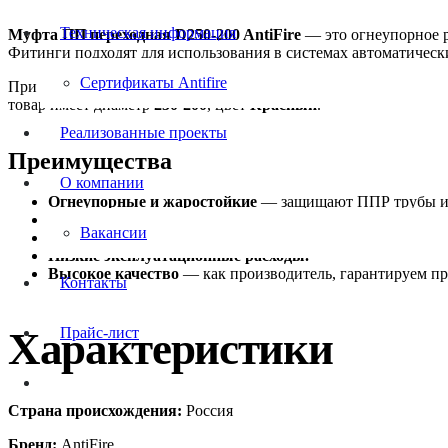
Техническая информация
Муфта ПП переходная D250-200 AntiFire
— это огнеупорное р
Фитинги подходят для использования в системах автоматичес
Сертификаты Antifire
При выборе противопожарного фитинга для вашего проекта важн
товар имеет диаметр
250-200
, цвет
Красный
.
Реализованные проекты
Преимущества
О компании
Огнеупорные и жаростойкие
— защищают ППР трубы и д
Долговечность
— срок эксплуатации до 50 лет, обеспеч
Вакансии
Лёгкость установки
— простой монтаж, эти фитинги не 
Низкие эксплуатационные расходы.
Высокое качество
— как производитель, гарантируем п
Контакты
Характеристики
Прайс-лист
Страна происхождения:
Россия
Бренд:
AntiFire