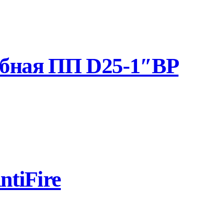
убная ПП D25-1″ВР
tiFire