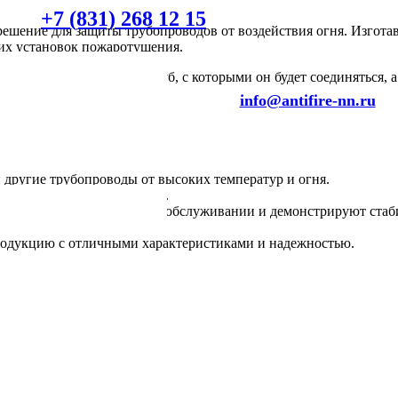
+7 (831) 268 12 15
ешение для защиты трубопроводов от воздействия огня. Изгота
ких установок пожаротушения.
о учитывать диаметр труб, с которыми он будет соединяться, а
info@antifire-nn.ru
ругие трубопроводы от высоких температур и огня.
ивают долгосрочную защиту.
нуждаются в специальном обслуживании и демонстрируют стаби
родукцию с отличными характеристиками и надежностью.