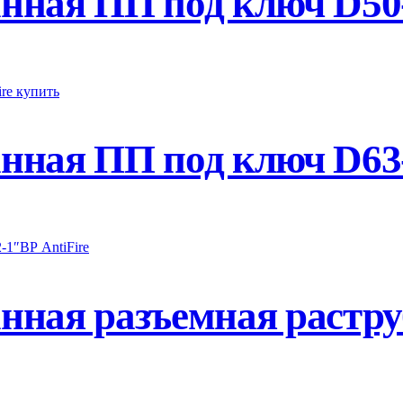
ная ПП под ключ D50-
ная ПП под ключ D63-
нная разъемная растр