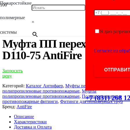
Пожаростойкие
Главная
/
Каталог
/
Фитинги для полимерных
труб
/
Полипропиленовые противопожарные
полимерные
фитинги
/
Муфты полипропиленовые
×
противопожарные
/ Муфта ПП переходная D110-75 AntiFire
Я даю разреше
системы
Муфта ПП переходная
Согласие на обра
D110-75 AntiFire
Запросить
цену
Категорий:
Каталог Антифаер
,
Муфты переходные
полипропиленовые противопожарные
,
Муфты
полипропиленовые противопожарные
,
Полипропиленовые
+7 (831) 268 1
противопожарные фитинги
,
Фитинги для полимерных труб
Бренд:
AntiFire
Описание
Характеристики
Доставка и Оплата