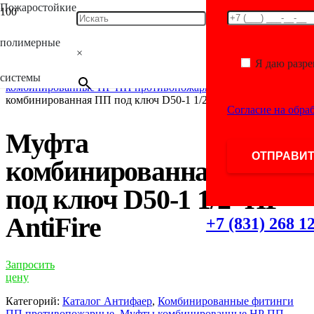
Пожаростойкие
Главная
/
Каталог
/
Фитинги для полимерных
полимерные
труб
/
Комбинированные фитинги ПП
×
противопожарные
/
Муфты полипропиленовые
Я даю разр
комбинированные противопожарные
/
Муфты
системы
комбинированные НР ПП противопожарные
/ Муфта
комбинированная ПП под ключ D50-1 1/2″НР AntiFire
Согласие на обра
Муфта
комбинированная ПП
под ключ D50-1 1/2″НР
AntiFire
+7 (831) 268 1
Запросить
цену
Категорий:
Каталог Антифаер
,
Комбинированные фитинги
ПП противопожарные
,
Муфты комбинированные НР ПП