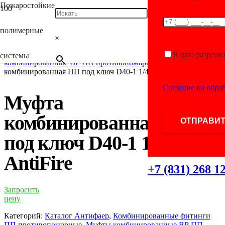
Пожаростойкие
Главная
/
Каталог
/
Фитинги для полимерных
полимерные
труб
/
Комбинированные фитинги ПП
×
противопожарные
/
Муфты полипропиленовые
комбинированные противопожарные
/
Муфты
Я даю разреше
системы
комбинированные ВР ПП противопожарные
/ Муфта
комбинированная ПП под ключ D40-1 1/4″ВР AntiFire
Согласие на обра
Муфта
комбинированная ПП
под ключ D40-1 1/4″ВР
AntiFire
+7 (831) 268 1
Запросить
цену
Категорий:
Каталог Антифаер
,
Комбинированные фитинги
ПП противопожарные
,
Муфты комбинированные ВР ПП