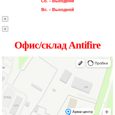
Сб. – Выходной
Вс. – Выходной
×
×
Офис/склад Antifire