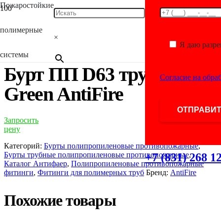
Пожаростойкие
Главная
/
Каталог
/
Фитинги для полимерных
труб
/
Полипропиленовые противопожарные фитинги
/
Бурты
полимерные
полипропиленовые противопожарные
/ Бурт ПП D63
×
трубный Green AntiFire
Я даю разр
системы
Бурт ПП D63 трубный
Согласие на обра
Green AntiFire
Запросить
цену
Категорий:
Бурты полипропиленовые противопожарные
,
Бурты трубные полипропиленовые противопожарные
,
+7 (831) 268 1
Каталог Антифаер
,
Полипропиленовые противопожарные
фитинги
,
Фитинги для полимерных труб
Бренд:
AntiFire
Похожие товары