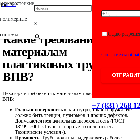
Пожаростойкие
Главная
/
Трубы для пожаротушения
полимерные
/
×
Какие требования к материалам пластиковых труб для ВПВ?
Я даю разреше
системы
Какие требования к
материалам
Согласие на обра
пластиковых труб для
ВПВ?
Некоторые требования к материалам пластиковых труб для
ВПВ:
+7 (831) 268 1
Гладкая поверхность
как изнутри, так и снаружи. Не
должно быть трещин, пузырьков и прочих дефектов.
Допускается незначительная шероховатость (ГОСТ
18599–2001 «Трубы напорные из полиэтилена.
Технические условия»).
Прочность
. Трубы должны выдерживать рабочее