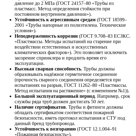
давление до 2 МПа (ГОСТ 24157–80 «Трубы из
пластмасс. Метод определения стойкости при
постоянном внутреннем давлении»).
Устойчивость к агрессивным средам
(ГОСТ 18599–
2001 «Трубы напорные из полиэтилена. Технические
условия»).
Неподверженность коррозии
(ГОСТ 9.708–83 ЕСЗКС.
«Пластмассы. Методы испытаний на старение при
воздействии естественных и искусственных
климатических факторов»). Это позволяет исключить
засорение спринклера и продлить время его
эксплуатации.
Высокая сварная способность
. Трубы должны
образовывать надёжное герметичное соединение
(прочность сварного соединения определяется при
испытаниях на разрыв, ГОСТ 11262–80 «Пластмассы.
Метод испытания на растяжение» (с изменением №1)).
Большой эксплуатационный период
. Например, срок
службы ряда труб должен достигать 50 лет.
Наличие сертификатов
. Трубы и фитинги должны
обладать сертификатом соответствия пожарной
безопасности, иметь протокол испытания и СТУ под
данный бренд трубопровода.
Устойчивость к возгоранию
(ГОСТ 12.1.004–91
«Пожарная безопасность»).