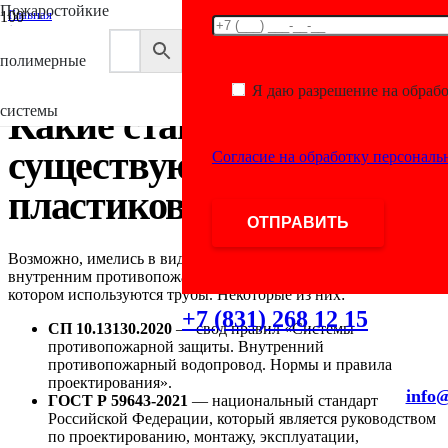
Пожаростойкие
Главная
/
Трубы для пожаротушения
полимерные
/
Какие стандарты существуют для пластиковых труб?
Я даю разрешение на обраб
системы
Какие стандарты
существуют для
Согласие на обработку персонал
пластиковых труб?
Возможно, имелись в виду стандарты, связанные с
внутренним противопожарным водопроводом (ВПВ), в
котором используются трубы. Некоторые из них:
+7 (831) 268 12 15
СП 10.13130.2020
— свод правил «Системы
противопожарной защиты. Внутренний
противопожарный водопровод. Нормы и правила
проектирования».
info@
ГОСТ Р 59643-2021
— национальный стандарт
Российской Федерации, который является руководством
по проектированию, монтажу, эксплуатации,